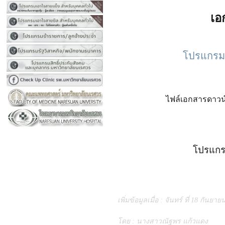
เอ
โปรแกรมต
ไฟล์เอกสารดาวน
โปรแกร
เพิ่มข้อมูลเมื่อ : จันทร์ ที่ 18 กันยา
โดย : นางสาวณัฐพร แก้วแดง