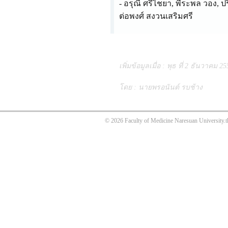
- อรุณี ศรีไชยา, พีระพล วอง, ป
ต่อพงศ์ สงวนเสริมศรี
เพิ่มข้อมูลเมื่อ : พุธ ที่ 2 ธันวาคม 25
โดย : นายพรอนันต์ รบช้าง
© 2026 Faculty of Medicine Naresuan University.t