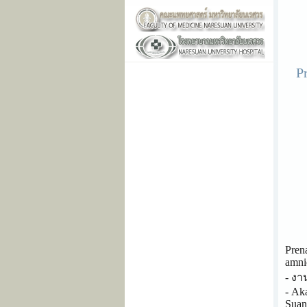
P
Prena
amnio
- งา
- Ak
Suan