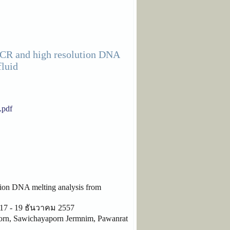
 PCR and high resolution DNA
fluid
.pdf
ution DNA melting analysis from
่ 17 - 19 ธันวาคม 2557
orn, Sawichayaporn Jermnim, Pawanrat