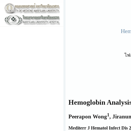
Hemo
ไฟ
Hemoglobin Analysis 
1
Peerapon Wong
, Jiranu
Mediterr J Hematol Infect Dis 