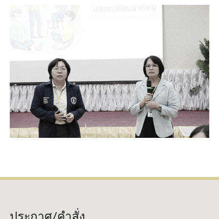
ประกาศ/คำสั่ง