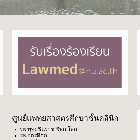
ศูนย์แพทยศาสตรศึกษาชั้นคลินิก
รพ.พุทธชินราช พิษณุโลก
รพ.อุตรดิตถ์