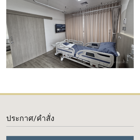
ประกาศ/คำสั่ง