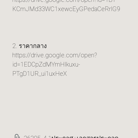
KCmJMd33WC1xewcEyGPedaCeRrIG9
2. ราคากลาง
https://drive.google.com/open?
id=1EDCpZdMYmHlkuxu-
PTgD1UR_ui1uxHeX