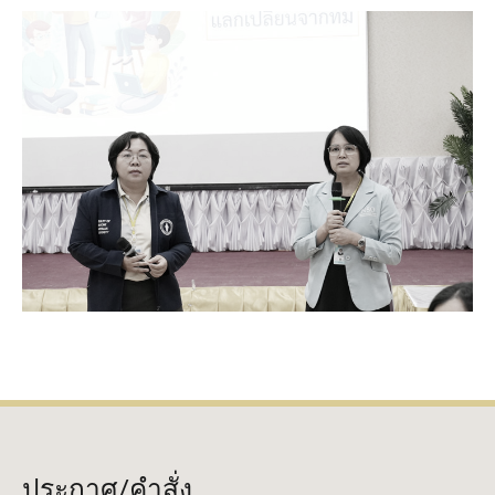
ประกาศ/คำสั่ง