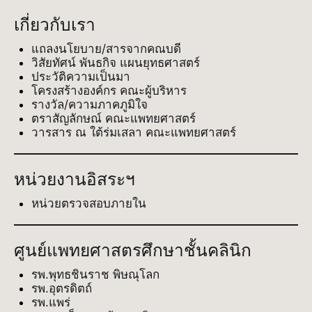
เกี่ยวกับเรา
แถลงนโยบาย/สารจากคณบดี
วิสัยทัศน์ พันธกิจ แผนยุทธศาสตร์
ประวัติความเป็นมา
โครงสร้างองค์กร คณะผู้บริหาร
รางวัล/ความภาคภูมิใจ
ตราสัญลักษณ์ คณะแพทยศาสตร์
วารสาร ณ ใต้ร่มเสลา คณะแพทยศาสตร์
หน่วยงานอิสระฯ
หน่วยตรวจสอบภายใน
ศูนย์แพทยศาสตรศึกษาชั้นคลินิก
รพ.พุทธชินราช พิษณุโลก
รพ.อุตรดิตถ์
รพ.แพร่