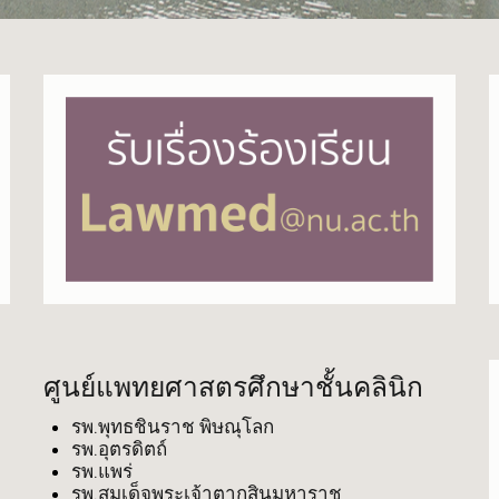
ศูนย์แพทยศาสตรศึกษาชั้นคลินิก
รพ.พุทธชินราช พิษณุโลก
รพ.อุตรดิตถ์
รพ.แพร่
รพ.สมเด็จพระเจ้าตากสินมหาราช