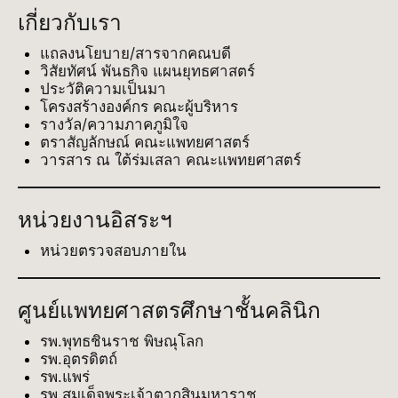
เกี่ยวกับเรา
แถลงนโยบาย/สารจากคณบดี
วิสัยทัศน์ พันธกิจ แผนยุทธศาสตร์
ประวัติความเป็นมา
โครงสร้างองค์กร คณะผู้บริหาร
รางวัล/ความภาคภูมิใจ
ตราสัญลักษณ์ คณะแพทยศาสตร์
วารสาร ณ ใต้ร่มเสลา คณะแพทยศาสตร์
หน่วยงานอิสระฯ
หน่วยตรวจสอบภายใน
ศูนย์แพทยศาสตรศึกษาชั้นคลินิก
รพ.พุทธชินราช พิษณุโลก
รพ.อุตรดิตถ์
รพ.แพร่
รพ.สมเด็จพระเจ้าตากสินมหาราช